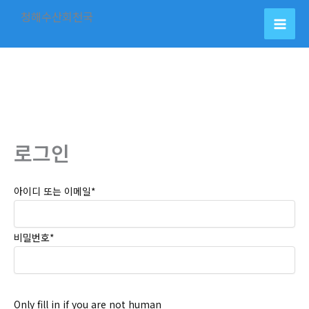
콘
청해수산회천국
텐
츠
로
건
너
뛰
기
로그인
아이디 또는 이메일
*
비밀번호
*
Only fill in if you are not human