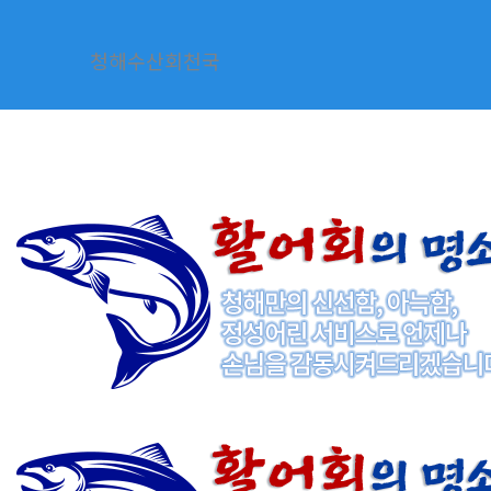
콘
텐
청해수산회천국
츠
로
건
너
뛰
기