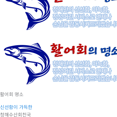
활어회 명소
신선함이 가득한
청해수산회천국